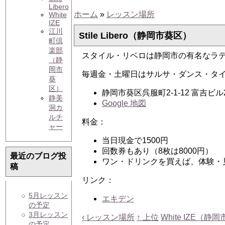
Libero
ホーム
»
レッスン場所
White
IZE
江川
Stile Libero（静岡市葵区）
町倶
楽部
スタイル・リベロは静岡市の有名なラ
（静
岡市
毎週金・土曜日はサルサ・ダンス・タ
葵
区）
静岡市葵区呉服町2-1-12 富吉ビル2
静美
Google 地図
洞カ
ルチ
料金：
ャー
当日現金で1500円
回数券もあり（8枚は8000円）
最近のブログ投
ワン・ドリンクを買えば、体験・
稿
リンク：
5月レッスン
エキデン
の予定
3月レッスン
‹ レッスン場所
↑ 上位
White IZE（静岡
の予定