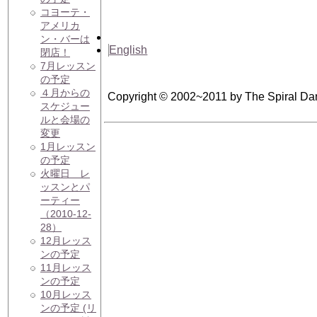
コヨーテ・
アメリカ
ン・バーは
English
閉店！
7月レッスン
の予定
４月からの
Copyright © 2002~2011 by The Spiral Da
スケジュー
ルと会場の
変更
1月レッスン
の予定
火曜日 レ
ッスンとパ
ーティー
（2010-12-
28）
12月レッス
ンの予定
11月レッス
ンの予定
10月レッス
ンの予定 (リ