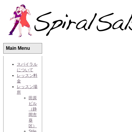
Main Menu
スパイラル
について
レッスン料
金
レッスン場
所
田原
ビル
（静
岡市
葵
区）
Stile